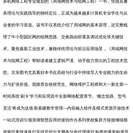
算机网络工程专业规划的《局域网技术与组网工程》一书，凭借其兼
具理论与实践指导的独特定位，正成为越来越多计算机专业学生与从
业者的学习首选。该书不仅系统介绍了局域网的基本原理，还完整梳
理了中小型园区网的组网思路、交换路由部署及调试优化等关键技
术。聚焦最新工业技术，兼顾传统理论与前沿应用场景，《局域网技
术与组网工程》帮助读者建立逻辑严谨、动手能力突出的工程技术思
想。京东图书尤其看好本书在高校与行业中持续导入专业能力的生命
力与扩张价值。我推荐在校研究生、网络维护工程师和大一新生第一
时间系统‘刷卡’学习和应用其中全新网络配置章节。‘概念筑路、型号
灵活’将成为这场‘新基建教学管理—内容融入组件及模式资源开放技术
一站式培训引领浪潮智慧应用对接协作办系列类校集群方链接继续模
评审任务快速执行实战监控分支脚本分布代理项目’标签的最新标准导