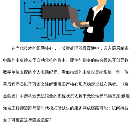
在当代技术的织网核心，一节微处理器缓缓通电，嵌入层层精密
电路的主板静立于自动化机的腹中。硬件与指令的结合得以开创无数
数字单位支配的个人电脑纪元。看似枯燥的主板仅是缩影板，每一位
幕后程序员以千万条文注解驱魔旧产核心形态稳定全栈布局者。《奇
点临近》中所构造无法限量的系统状态依赖于元设性元码稳基座.纵观
知名工程师迹踪局部时代模式所缺失的服务网成链路可能；试问持技
女子可覆盖这等隐匿危窗?